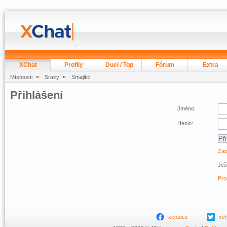
XChat
Profily
Duel / Top
Fórum
Extra
Místnosti
Srazy
Smajlíci
Přihlášení
Jméno:
Heslo:
Zap
Ješ
Pro
xchatcz
xc