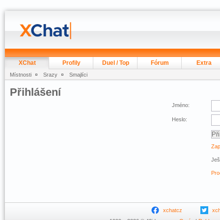
XChat
Profily
Duel / Top
Fórum
Extra
Místnosti
Srazy
Smajlíci
Přihlášení
Jméno:
Heslo:
Zap
Ješ
Pro
xchatcz
xc