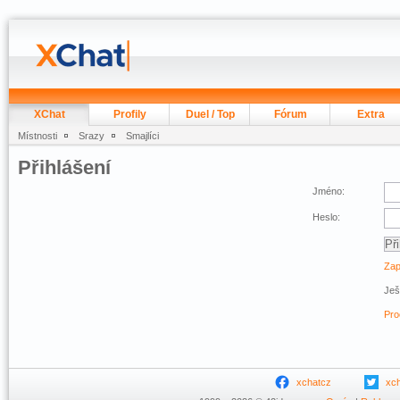
XChat
Profily
Duel / Top
Fórum
Extra
Místnosti
Srazy
Smajlíci
Přihlášení
Jméno:
Heslo:
Zap
Ješ
Pro
xchatcz
xc