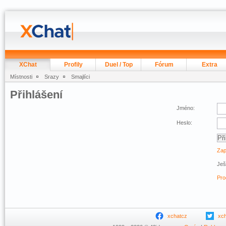
XChat
Profily
Duel / Top
Fórum
Extra
Místnosti
Srazy
Smajlíci
Přihlášení
Jméno:
Heslo:
Zap
Ješ
Pro
xchatcz
xc