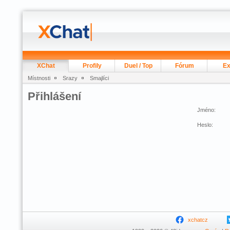
XChat
Profily
Duel / Top
Fórum
Ex
Místnosti
Srazy
Smajlíci
Přihlášení
Jméno:
Heslo:
xchatcz