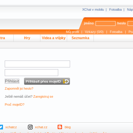
XChat v mobilu
|
Fotoalba
|
Náp
jméno
heslo
Můj profil
|
Vzkazy (0/0)
|
Fotoalba
|
Po
tra
Hry
Videa a vtípky
Seznamka
Zapomněl jsi heslo?
Ještě nemáš účet?
Zaregistruj se
Proč mojeID?
xchatcz
xchat.cz
blog