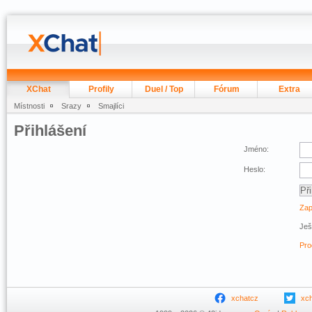
XChat
Profily
Duel / Top
Fórum
Extra
Místnosti
Srazy
Smajlíci
Přihlášení
Jméno:
Heslo:
Zap
Ješ
Pro
xchatcz
xc