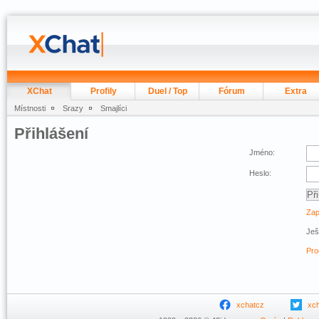
XChat
Profily
Duel / Top
Fórum
Extra
Místnosti
Srazy
Smajlíci
Přihlášení
Jméno:
Heslo:
Zap
Ješ
Pro
xchatcz
xc