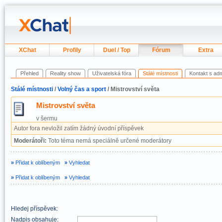
XChat
Profily
Duel / Top
Fórum
Extra
Přehled
Reality show
Uživatelská fóra
Stálé místnosti
Kontakt s ad
Stálé místnosti
/
Volný čas a sport
/ Mistrovství světa
Mistrovství světa
v šermu
Autor fora nevložil zatím žádný úvodní příspěvek
Moderátoři:
Toto téma nemá speciálně určené moderátory
»
Přidat k oblíbeným
»
Vyhledat
»
Přidat k oblíbeným
»
Vyhledat
Hledej příspěvek:
Nadpis obsahuje: