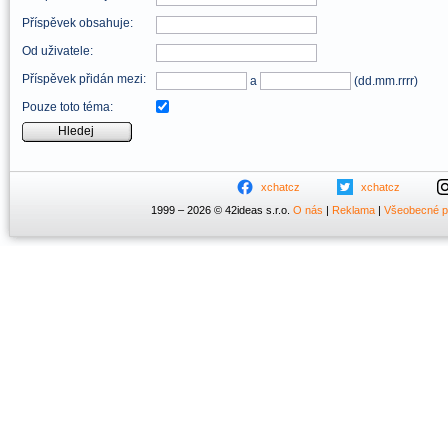
Příspěvek obsahuje:
Od uživatele:
Příspěvek přidán mezi:
a
(dd.mm.rrrr)
Pouze toto téma:
xchatcz
xchatcz
1999 – 2026 © 42ideas s.r.o.
O nás
|
Reklama
|
Všeobecné 